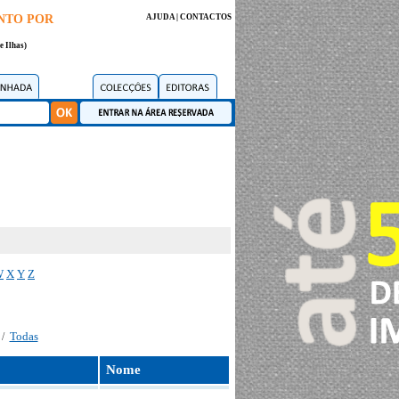
NTO POR
AJUDA
|
CONTACTOS
e Ilhas)
W
X
Y
Z
Todas
/
Nome