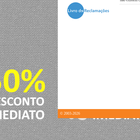
não existem c
© 2003-2026
0.00038599967956543