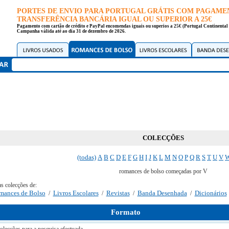
PORTES DE ENVIO PARA PORTUGAL GRÁTIS COM PAGAME
TRANSFERÊNCIA BANCÁRIA IGUAL OU SUPERIOR A 25€
Pagamento com cartão de crédito e PayPal encomendas iguais ou superios a 25€ (Portugal Continental 
Campanha válida até ao dia 31 de dezembro de 2026.
COLECÇÕES
(todas)
A
B
C
D
E
F
G
H
I
J
K
L
M
N
O
P
Q
R
S
T
U
V
romances de bolso começadas por V
as colecções de:
mances de Bolso
Livros Escolares
Revistas
Banda Desenhada
Dicionários
/
/
/
/
Formato