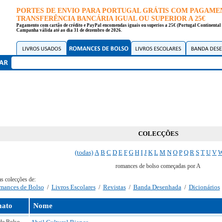
PORTES DE ENVIO PARA PORTUGAL GRÁTIS COM PAGAME
TRANSFERÊNCIA BANCÁRIA IGUAL OU SUPERIOR A 25€
Pagamento com cartão de crédito e PayPal encomendas iguais ou superios a 25€ (Portugal Continental 
Campanha válida até ao dia 31 de dezembro de 2026.
COLECÇÕES
(todas)
A
B
C
D
E
F
G
H
I
J
K
L
M
N
O
P
Q
R
S
T
U
V
romances de bolso começadas por A
as colecções de:
mances de Bolso
Livros Escolares
Revistas
Banda Desenhada
Dicionários
/
/
/
/
ato
Nome