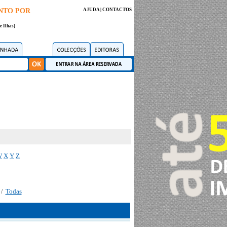
NTO POR
AJUDA
|
CONTACTOS
e Ilhas)
W
X
Y
Z
Todas
/