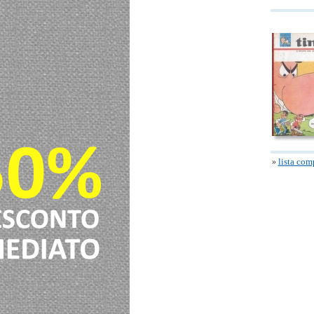
lista com
»