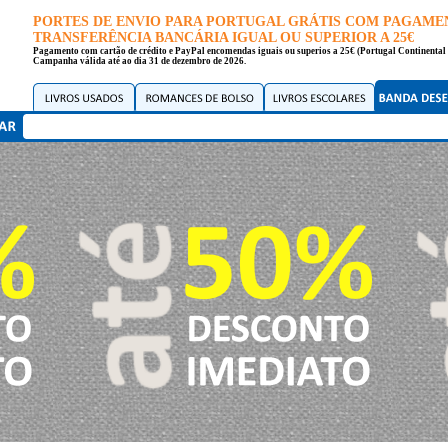
PORTES DE ENVIO PARA PORTUGAL GRÁTIS COM PAGAME
TRANSFERÊNCIA BANCÁRIA IGUAL OU SUPERIOR A 25€
Pagamento com cartão de crédito e PayPal encomendas iguais ou superios a 25€ (Portugal Continental 
Campanha válida até ao dia 31 de dezembro de 2026.