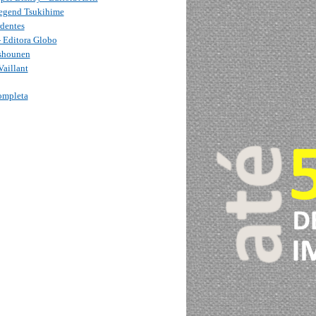
egend Tsukihime
rdentes
- Editora Globo
shounen
aillant
completa