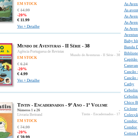
EM STOCK
As Aven
€
14
.
99
As aven
-20%
As Avent
€
11.
99
As Avent
Ver + Detalhe
As Aven
Aventur
Baby bl
Mundo de Aventuras - II Série - 38
Banda D
-
Agência Portuguesa de Revistas
Bibliot
Mundo de Aventuras - II Série
- 38
EM STOCK
Capitão
€
6
.
24
Caravan
-20%
Cascão -
€
4.
99
Cascão 
Ver + Detalhe
Cathy
Cebolinh
Cebolin
Chico B
Tintin - Encadernados - 9º Ano - 1º Volume
Ciclone
-
Números 1 a 26
Livraria Bertrand
Tintin - Encadernados
- 17
Colecçã
EM STOCK
Condor 
€
74
.
99
Condor 
-20%
Cotton 
€
59.
99