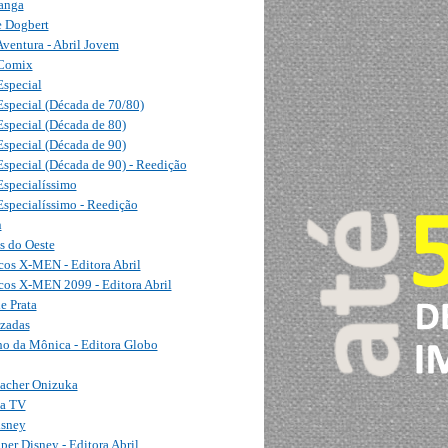
anga
e Dogbert
ventura - Abril Jovem
Comix
Especial
Especial (Década de 70/80)
Especial (Década de 80)
Especial (Década de 90)
special (Década de 90) - Reedição
Especialíssimo
Especialíssimo - Reedição
n
s do Oeste
cos X-MEN - Editora Abril
icos X-MEN 2099 - Editora Abril
e Prata
zadas
ho da Mônica - Editora Globo
eacher Onizuka
da TV
isney
per Disney - Editora Abril