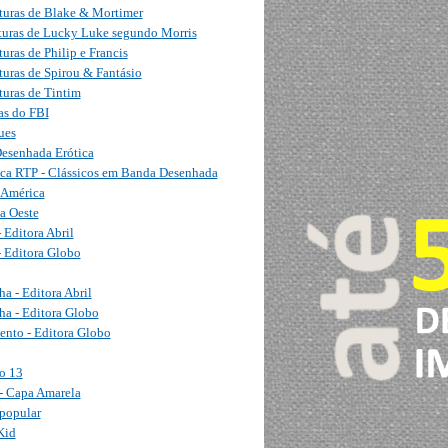
turas de Blake & Mortimer
turas de Lucky Luke segundo Morris
uras de Philip e Francis
uras de Spirou & Fantásio
turas de Tintim
as do FBI
ues
esenhada Erótica
eca RTP - Clássicos em Banda Desenhada
 América
a Oeste
 Editora Abril
- Editora Globo
a - Editora Abril
ha - Editora Globo
ento - Editora Globo
o 13
- Capa Amarela
popular
Kid