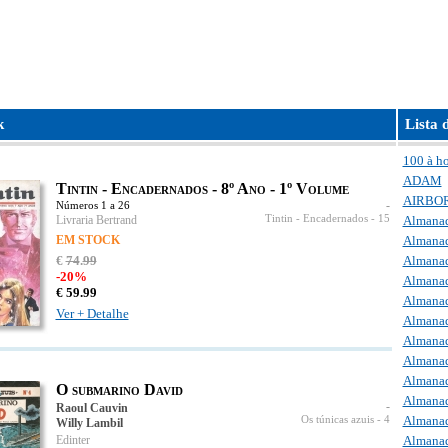
k
Lista 
100 à h
ADAM
Tintin - Encadernados - 8º Ano - 1º Volume
AIRBOR
-
Números 1 a 26
Livraria Bertrand
Tintin - Encadernados
- 15
Almanaq
EM STOCK
Almanaq
€
74
.
99
Almanaq
-20%
Almanaq
€
59.
99
Almanaq
Ver + Detalhe
Almanaq
Almanaq
Almanaq
Almanaq
O submarino David
Almanaq
-
Raoul Cauvin
Almanaq
Os túnicas azuis
- 4
Willy Lambil
Edinter
Almanaq