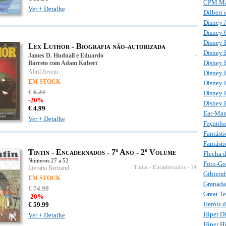
CPM M
Ver + Detalhe
Dilbert 
Disney A
Disney 
Disney 
Lex Luthor - Biografia não-autorizada
Disney 
-
James D. Hudnall e Eduardo
Disney 
Barreto com Adam Kubert
Abril Jovem
Disney 
EM STOCK
Disney E
€
6
.
24
Disney 
-20%
Disney 
€
4.
99
Eat-Ma
Ver + Detalhe
Façanha
Fantásti
Fantást
Tintin - Encadernados - 7º Ano - 2º Volume
Flecha d
-
Números 27 a 52
Foto-Go
Livraria Bertrand
Tintin - Encadernados
- 14
Gibizin
EM STOCK
Granada
€
74
.
99
Great T
-20%
Heróis 
€
59.
99
Hiper D
Ver + Detalhe
Hiper Hi