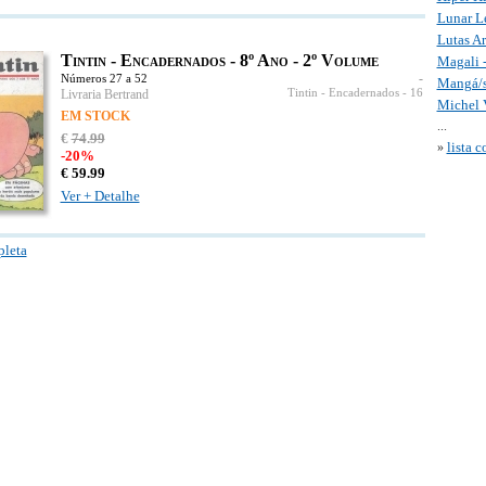
Lunar L
Lutas A
Tintin - Encadernados - 8º Ano - 2º Volume
Magali 
-
Números 27 a 52
Mangá/
Livraria Bertrand
Tintin - Encadernados
- 16
Michel V
EM STOCK
...
€
74
.
99
lista 
»
-20%
€
59.
99
Ver + Detalhe
pleta