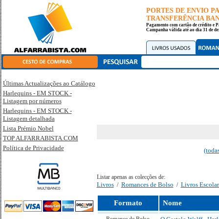
PORTES DE ENVIO 
TRANSFERÊNCIA BANC
Pagamento com cartão de crédito e P
Campanha válida até ao dia 31 de de
Últimas Actualizações ao Catálogo
Harlequins - EM STOCK -
Listagem por números
Harlequins - EM STOCK -
Listagem detalhada
Lista Prémio Nobel
TOP ALFARRABISTA.COM
Política de Privacidade
(toda
Listar apenas as colecções de:
Livros
Romances de Bolso
Livros Escolar
/
/
Formato
Nome