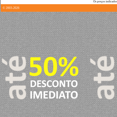
Os preços indicados
© 2003-2026
0.00034499168395996