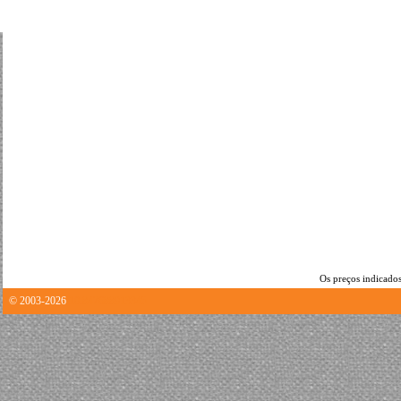
Os preços indicados
© 2003-2026
10.847688913345