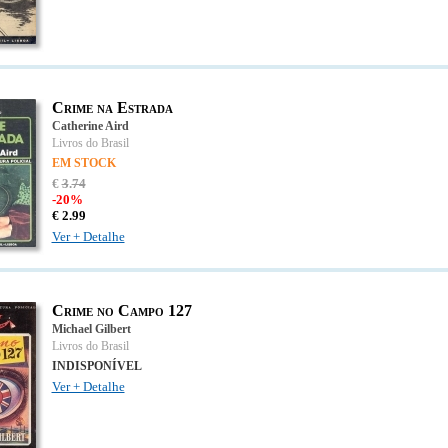
Crime na Estrada
Catherine Aird
Livros do Brasil
EM STOCK
€
3
.
74
-20%
€
2.
99
Ver + Detalhe
Crime no Campo 127
Michael Gilbert
Livros do Brasil
INDISPONÍVEL
Ver + Detalhe