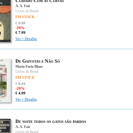
Cuidado Com as Curvas
A. A. Fair
Livros do Brasil
EM STOCK
€
9
.
99
-20%
€
7.
99
Ver + Detalhe
De Gaivotas e Não Só
Maria Faria Blanc
Livros do Brasil
EM STOCK
€
6
.
24
-20%
€
4.
99
Ver + Detalhe
De noite todos os gatos são pardos
A. A. Fair
Livros do Brasil