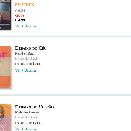
EM STOCK
€
6
.
24
-20%
€
4.
99
Ver + Detalhe
Debaixo do Céu
Pearl S. Buck
Livros do Brasil
INDISPONÍVEL
Ver + Detalhe
Debaixo do Vulcão
Malcolm Lowry
Livros do Brasil
INDISPONÍVEL
Ver + Detalhe