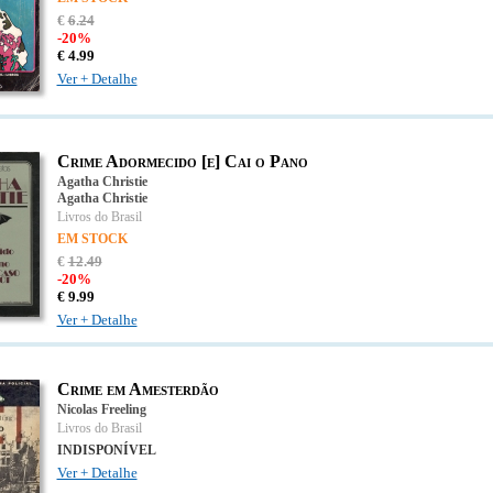
€
6
.
24
-20%
€
4.
99
Ver + Detalhe
Crime Adormecido [e] Cai o Pano
Agatha Christie
Agatha Christie
Livros do Brasil
EM STOCK
€
12
.
49
-20%
€
9.
99
Ver + Detalhe
Crime em Amesterdão
Nicolas Freeling
Livros do Brasil
INDISPONÍVEL
Ver + Detalhe