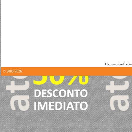
Os preços indicados
© 2003-2026
0.10752892494202