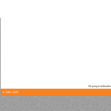
Os preços indicados
© 2003-2026
0.27391695976257