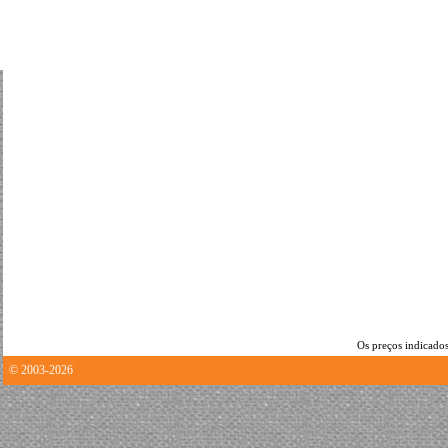
Os preços indicados
© 2003-2026
0.00044107437133789