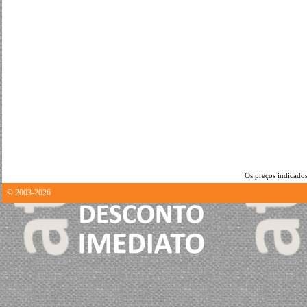
Os preços indicados
© 2003-2026
0.00035691261291504