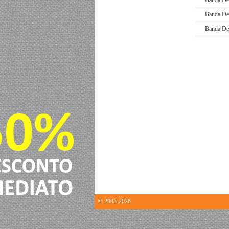
Banda De
Banda De
Banda De
© 2003-2026
0.00040316581726074