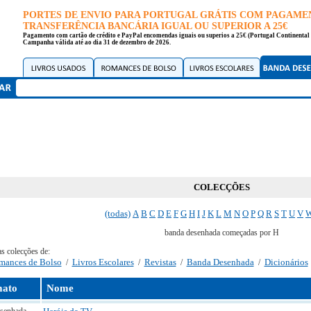
PORTES DE ENVIO PARA PORTUGAL GRÁTIS COM PAGAME
TRANSFERÊNCIA BANCÁRIA IGUAL OU SUPERIOR A 25€
Pagamento com cartão de crédito e PayPal encomendas iguais ou superios a 25€ (Portugal Continental 
Campanha válida até ao dia 31 de dezembro de 2026.
COLECÇÕES
(todas)
A
B
C
D
E
F
G
H
I
J
K
L
M
N
O
P
Q
R
S
T
U
V
banda desenhada começadas por H
as colecções de:
mances de Bolso
Livros Escolares
Revistas
Banda Desenhada
Dicionários
/
/
/
/
ato
Nome