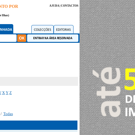
NTO POR
AJUDA
|
CONTACTOS
e Ilhas)
W
X
Y
Z
Todas
/