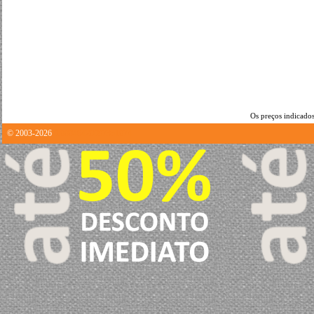
Os preços indicados
© 2003-2026
0.00046420097351074