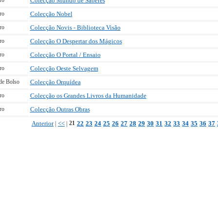
ro
Colecção Mundo de Saberes
ro
Colecção Nobel
ro
Colecção Novis - Biblioteca Visão
ro
Colecção O Despertar dos Mágicos
ro
Colecção O Portal / Ensaio
ro
Colecção Oeste Selvagem
de Bolso
Colecção Orquídea
ro
Colecção os Grandes Livros da Humanidade
ro
Colecção Outras Obras
Anterior
<<
21
22
23
24
25
26
27
28
29
30
31
32
33
34
35
36
37
|
|