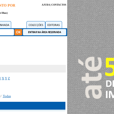
NTO POR
AJUDA
|
CONTACTOS
e Ilhas)
W
X
Y
Z
Todas
/