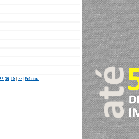
38
39
40
>>
Próxima
|
|