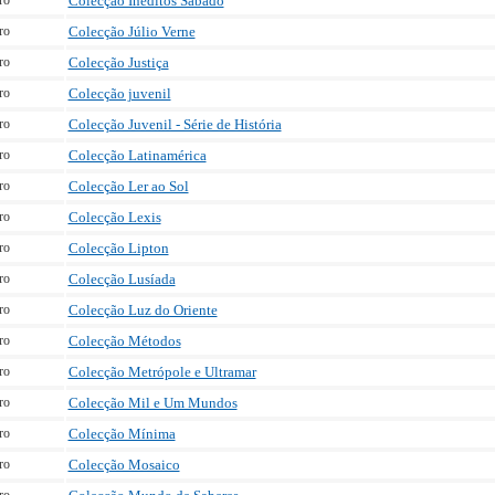
ro
Colecção Inéditos Sábado
ro
Colecção Júlio Verne
ro
Colecção Justiça
ro
Colecção juvenil
ro
Colecção Juvenil - Série de História
ro
Colecção Latinamérica
ro
Colecção Ler ao Sol
ro
Colecção Lexis
ro
Colecção Lipton
ro
Colecção Lusíada
ro
Colecção Luz do Oriente
ro
Colecção Métodos
ro
Colecção Metrópole e Ultramar
ro
Colecção Mil e Um Mundos
ro
Colecção Mínima
ro
Colecção Mosaico