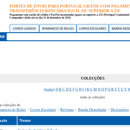
PORTES DE ENVIO PARA PORTUGAL GRÁTIS COM PAGAME
TRANSFERÊNCIA BANCÁRIA IGUAL OU SUPERIOR A 25€
Pagamento com cartão de crédito e PayPal encomendas iguais ou superios a 25€ (Portugal Continental 
Campanha válida até ao dia 31 de dezembro de 2026.
COLECÇÕES
(todas)
A
B
C
D
E
F
G
H
I
J
K
L
M
N
O
P
Q
R
S
T
U
V
todas as colecções
as colecções de:
mances de Bolso
Livros Escolares
Revistas
Banda Desenhada
Dicionários
/
/
/
/
ato
Nome