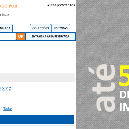
NTO POR
AJUDA
|
CONTACTOS
e Ilhas)
W
X
Y
Z
Todas
/