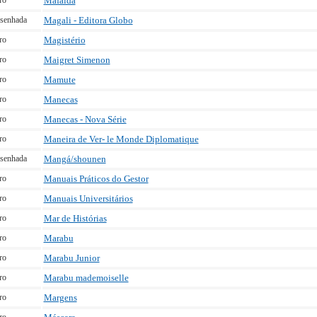
ro
Mafalda
senhada
Magali - Editora Globo
ro
Magistério
ro
Maigret Simenon
ro
Mamute
ro
Manecas
ro
Manecas - Nova Série
ro
Maneira de Ver- le Monde Diplomatique
senhada
Mangá/shounen
ro
Manuais Práticos do Gestor
ro
Manuais Universitários
ro
Mar de Histórias
ro
Marabu
ro
Marabu Junior
ro
Marabu mademoiselle
ro
Margens