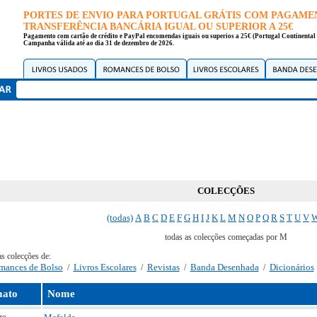
PORTES DE ENVIO PARA PORTUGAL GRÁTIS COM PAGAME
TRANSFERÊNCIA BANCÁRIA IGUAL OU SUPERIOR A 25€
Pagamento com cartão de crédito e PayPal encomendas iguais ou superios a 25€ (Portugal Continental 
Campanha válida até ao dia 31 de dezembro de 2026.
COLECÇÕES
(todas)
A
B
C
D
E
F
G
H
I
J
K
L
M
N
O
P
Q
R
S
T
U
V
todas as colecções começadas por M
as colecções de:
mances de Bolso
Livros Escolares
Revistas
Banda Desenhada
Dicionários
/
/
/
/
ato
Nome