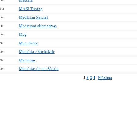
ro
Máscara
sta
MAXI Tuning
ro
Medicina Natural
ro
Medicinas alternativas
ro
Meg
ro
Meia-Noite
ro
Memória e Sociedade
ro
Memórias
ro
Memórias de um Século
1
2
3
4
Próxima
|