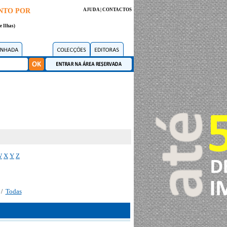
NTO POR
AJUDA
|
CONTACTOS
e Ilhas)
W
X
Y
Z
Todas
/