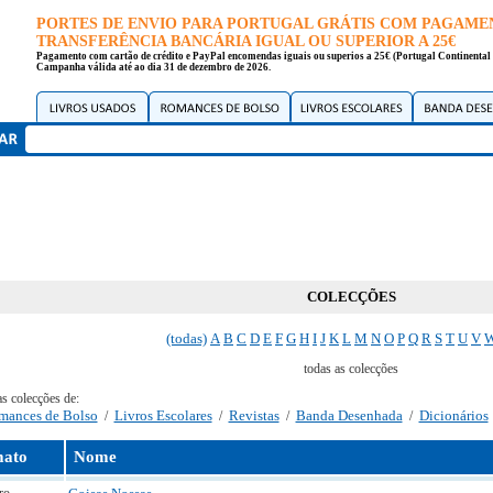
PORTES DE ENVIO PARA PORTUGAL GRÁTIS COM PAGAME
TRANSFERÊNCIA BANCÁRIA IGUAL OU SUPERIOR A 25€
Pagamento com cartão de crédito e PayPal encomendas iguais ou superios a 25€ (Portugal Continental 
Campanha válida até ao dia 31 de dezembro de 2026.
COLECÇÕES
(todas)
A
B
C
D
E
F
G
H
I
J
K
L
M
N
O
P
Q
R
S
T
U
V
todas as colecções
as colecções de:
mances de Bolso
Livros Escolares
Revistas
Banda Desenhada
Dicionários
/
/
/
/
ato
Nome