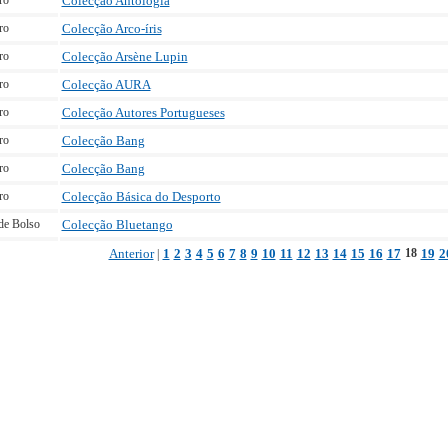
ro
Colecção Antologia
ro
Colecção Arco-íris
ro
Colecção Arsène Lupin
ro
Colecção AURA
ro
Colecção Autores Portugueses
ro
Colecção Bang
ro
Colecção Bang
ro
Colecção Básica do Desporto
de Bolso
Colecção Bluetango
Anterior
1
2
3
4
5
6
7
8
9
10
11
12
13
14
15
16
17
18
19
2
|