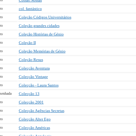
ro
Coisas Nossas
ro
col. fantástico
ro
Coleção Códigos Universitários
ro
Coleção grandes cidades
ro
Coleção Histórias de Génio
ro
Coleção II
ro
Coleção Memórias de Génio
ro
Coleção Resus
ro
Colecção Aventura
ro
Colecção Vintage
ro
Colecção - Laura Santos
senhada
Colecção 13
ro
Colecção 2001
ro
Colecção Agências Secretas
ro
Colecção Alter Ego
ro
Colecção Américas