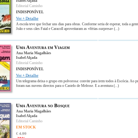
Isabel Alçada
Editorial Caminho
INDISPONÍVEL
Ver + Detalhe
A escola teve que fechar uns dias para obras. Conforme seria de esperar, toda a gen
João e seus cães Faial e Caracoll aproveitaram as «férias-surpresa»
(...)
Uma Aventura em Viagem
Ana Maria Magalhães
Isabel Alçada
Editorial Caminho
INDISPONÍVEL
Ver + Detalhe
Um telegrama deixa o grupo em polvorosa: convite para irem todos à Escócia. Ao pri
foram nas nuvens directos para o Castelo de Melrose. E a aventura
(...)
Uma Aventura no Bosque
Ana Maria Magalhães
Isabel Alçada
Editorial Caminho
EM STOCK
€
4
.
99