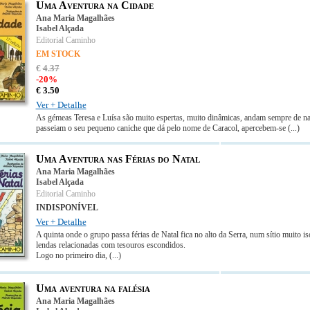
Uma Aventura na Cidade
Ana Maria Magalhães
Isabel Alçada
Editorial Caminho
EM STOCK
€
4
.
37
-20%
€
3.
50
Ver + Detalhe
As gémeas Teresa e Luísa são muito espertas, muito dinâmicas, andam sempre de nar
passeiam o seu pequeno caniche que dá pelo nome de Caracol, apercebem-se
(...)
Uma Aventura nas Férias do Natal
Ana Maria Magalhães
Isabel Alçada
Editorial Caminho
INDISPONÍVEL
Ver + Detalhe
A quinta onde o grupo passa férias de Natal fica no alto da Serra, num sítio muito 
lendas relacionadas com tesouros escondidos.
Logo no primeiro dia,
(...)
Uma aventura na falésia
Ana Maria Magalhães