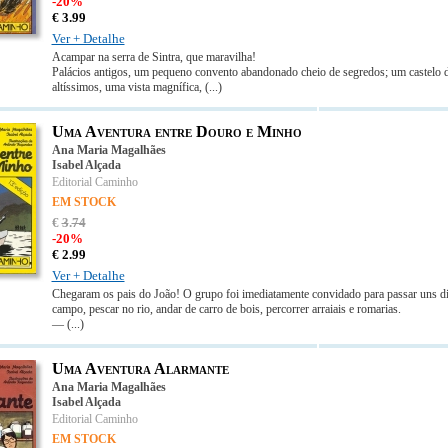
-20%
€
3.
99
Ver + Detalhe
Acampar na serra de Sintra, que maravilha!
Palácios antigos, um pequeno convento abandonado cheio de segredos; um castelo
altíssimos, uma vista magnífica,
(...)
Uma Aventura entre Douro e Minho
Ana Maria Magalhães
Isabel Alçada
Editorial Caminho
EM STOCK
€
3
.
74
-20%
€
2.
99
Ver + Detalhe
Chegaram os pais do João! O grupo foi imediatamente convidado para passar uns di
campo, pescar no rio, andar de carro de bois, percorrer arraiais e romarias.
—
(...)
Uma Aventura Alarmante
Ana Maria Magalhães
Isabel Alçada
Editorial Caminho
EM STOCK