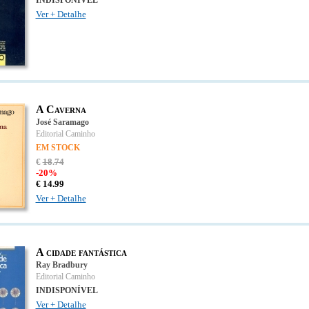
INDISPONÍVEL
Ver + Detalhe
A Caverna
José Saramago
Editorial Caminho
EM STOCK
€
18
.
74
-20%
€
14.
99
Ver + Detalhe
A cidade fantástica
Ray Bradbury
Editorial Caminho
INDISPONÍVEL
Ver + Detalhe