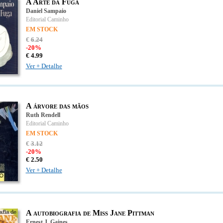
A Arte da Fuga
Daniel Sampaio
Editorial Caminho
EM STOCK
€
6
.
24
-20%
€
4.
99
Ver + Detalhe
A árvore das mãos
Ruth Rendell
Editorial Caminho
EM STOCK
€
3
.
12
-20%
€
2.
50
Ver + Detalhe
A autobiografia de Miss Jane Pittman
Ernest J. Gaines