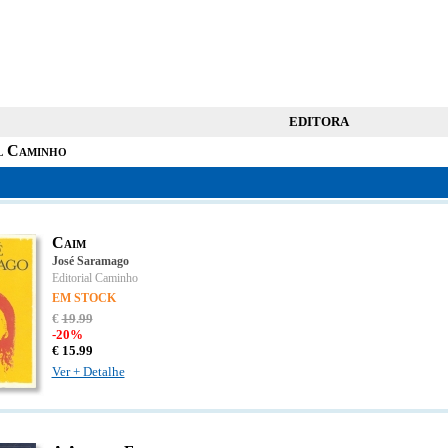
EDITORA
l Caminho
Caim
José Saramago
Editorial Caminho
EM STOCK
€
19
.
99
-20%
€
15.
99
Ver + Detalhe