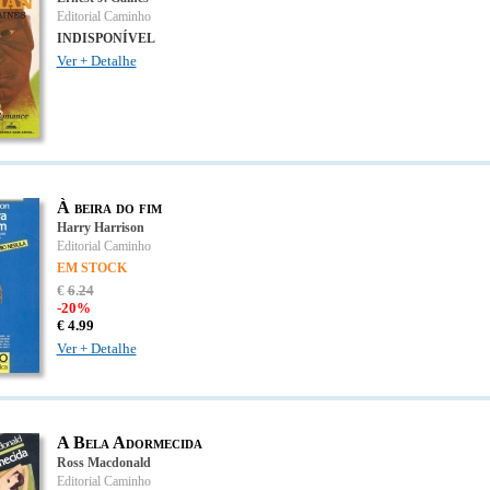
Editorial Caminho
INDISPONÍVEL
Ver + Detalhe
À beira do fim
Harry Harrison
Editorial Caminho
EM STOCK
€
6
.
24
-20%
€
4.
99
Ver + Detalhe
A Bela Adormecida
Ross Macdonald
Editorial Caminho