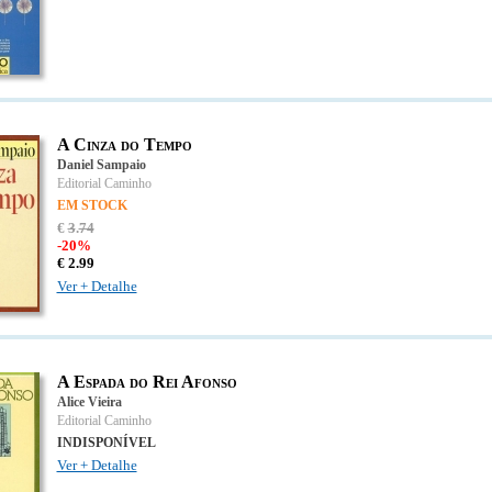
A Cinza do Tempo
Daniel Sampaio
Editorial Caminho
EM STOCK
€
3
.
74
-20%
€
2.
99
Ver + Detalhe
A Espada do Rei Afonso
Alice Vieira
Editorial Caminho
INDISPONÍVEL
Ver + Detalhe