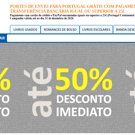
PORTES DE ENVIO PARA PORTUGAL GRÁTIS COM PAGAME
TRANSFERÊNCIA BANCÁRIA IGUAL OU SUPERIOR A 25€
Pagamento com cartão de crédito e PayPal encomendas iguais ou superios a 25€ (Portugal Continental 
Campanha válida até ao dia 31 de dezembro de 2026.