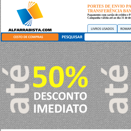
PORTES DE ENVIO 
TRANSFERÊNCIA BANC
Pagamento com cartão de crédito e P
Campanha válida até ao dia 31 de de