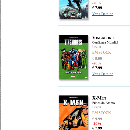
-20%
€
7.
99
Ver + Detalhe
Vingadores
Confiança Mundial
Levoir
EM STOCK
€
9
.
99
-20%
€
7.
99
Ver + Detalhe
X-Men
Filhos do Átomo
Levoir
EM STOCK
€
9
.
99
-20%
€
7.
99