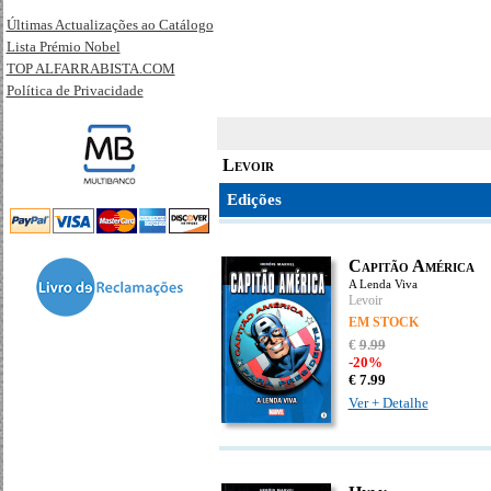
Últimas Actualizações ao Catálogo
Lista Prémio Nobel
TOP ALFARRABISTA.COM
Política de Privacidade
Levoir
Edições
Capitão América
A Lenda Viva
Levoir
EM STOCK
€
9
.
99
-20%
€
7.
99
Ver + Detalhe