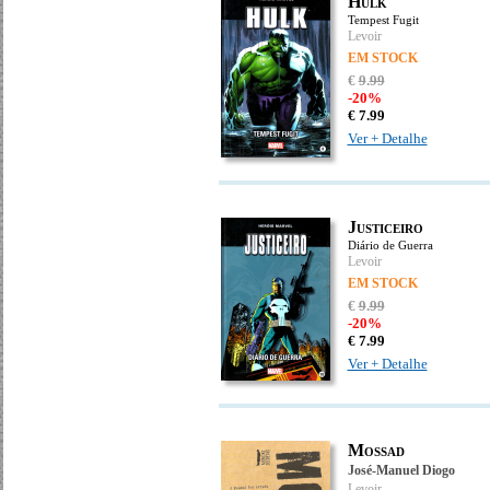
Hulk
Tempest Fugit
Levoir
EM STOCK
€
9
.
99
-20%
€
7.
99
Ver + Detalhe
Justiceiro
Diário de Guerra
Levoir
EM STOCK
€
9
.
99
-20%
€
7.
99
Ver + Detalhe
Mossad
José-Manuel Diogo
Levoir