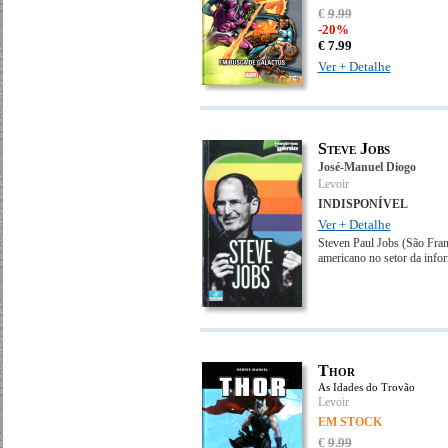
€
9
.
99
-20%
€
7.
99
Ver + Detalhe
Steve Jobs
José-Manuel Diogo
Levoir
INDISPONÍVEL
Ver + Detalhe
Steven Paul Jobs (São Franc
americano no setor da info
Thor
As Idades do Trovão
Levoir
EM STOCK
€
9
.
99