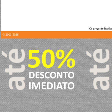
Os preços indicados
© 2003-2026
1.2111709117889