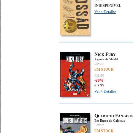
INDISPONÍVEL
Ver + Detalhe
Nick Fury
Agente da Shield
Levoir
EM STOCK
€
9
.
99
-20%
€
7.
99
Ver + Detalhe
Quarteto Fantásti
Em Busca de Galactus
Levoir
EM STOCK