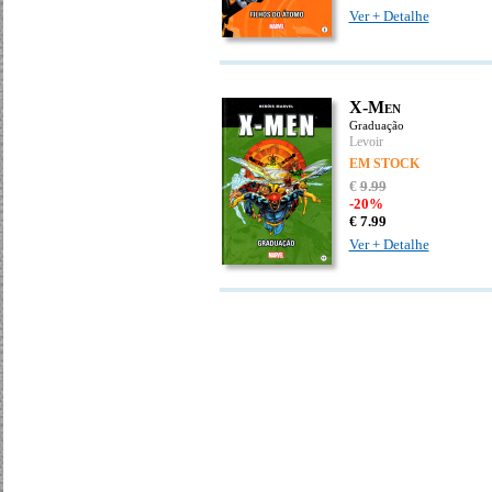
Ver + Detalhe
X-Men
Graduação
Levoir
EM STOCK
€
9
.
99
-20%
€
7.
99
Ver + Detalhe