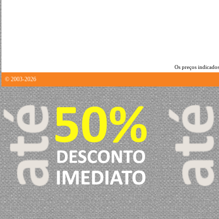
Os preços indicados
© 2003-2026
0.11987519264221