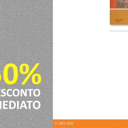
© 2003-2026
0.010114192962646