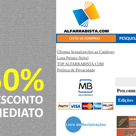
Últimas Actualizações ao Catálogo
Lista Prémio Nobel
TOP ALFARRABISTA.COM
Política de Privacidade
Philobib
Edições