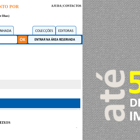
NTO POR
AJUDA
|
CONTACTOS
e Ilhas)
eixos
-