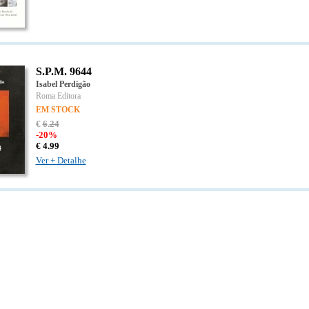
S.P.M. 9644
Isabel Perdigão
Roma Editora
EM STOCK
€
6
.
24
-20%
€
4.
99
Ver + Detalhe