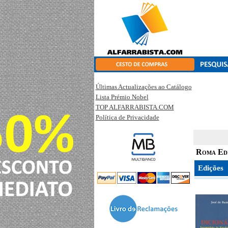
Últimas Actualizações ao Catálogo
Lista Prémio Nobel
TOP ALFARRABISTA.COM
Política de Privacidade
Roma Ed
Edições