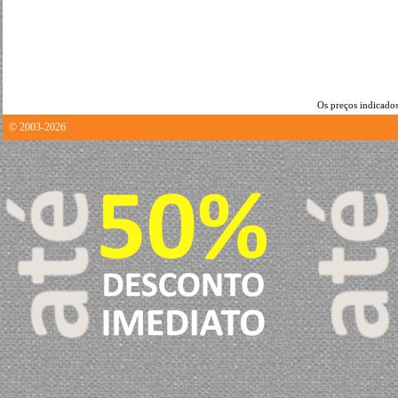
Os preços indicados
© 2003-2026
0.12238597869873