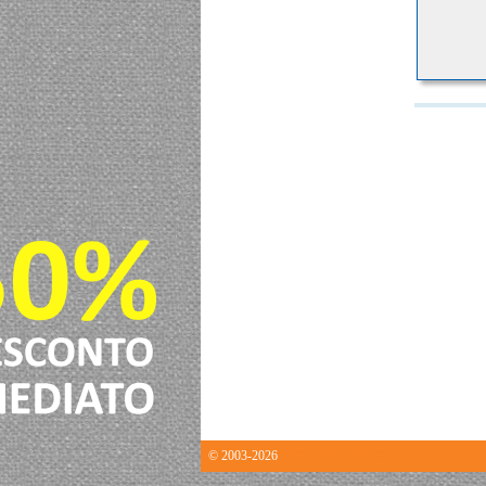
© 2003-2026
0.0035240650177002