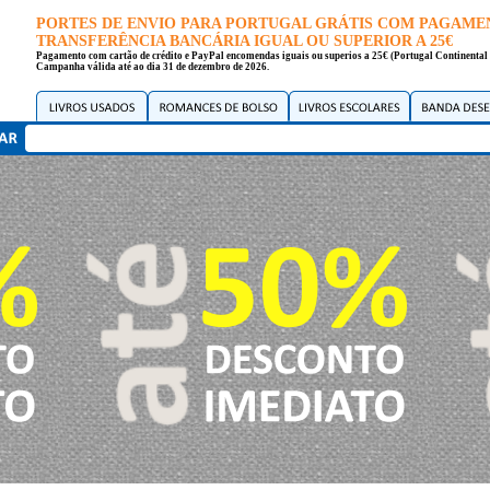
PORTES DE ENVIO PARA PORTUGAL GRÁTIS COM PAGAME
TRANSFERÊNCIA BANCÁRIA IGUAL OU SUPERIOR A 25€
Pagamento com cartão de crédito e PayPal encomendas iguais ou superios a 25€ (Portugal Continental 
Campanha válida até ao dia 31 de dezembro de 2026.