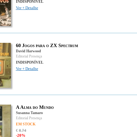
INDISPONÍVEL
Ver + Detalhe
60 Jogos para o ZX Spectrum
David Harwood
Editorial Presença
INDISPONÍVEL
Ver + Detalhe
A Alma do Mundo
Susanna Tamaro
Editorial Presença
EM STOCK
€
8
.
74
-20%