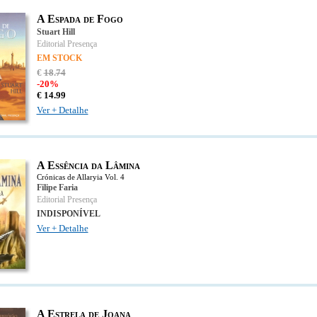
A Espada de Fogo
Stuart Hill
Editorial Presença
EM STOCK
€
18
.
74
-20%
€
14.
99
Ver + Detalhe
A Essência da Lâmina
Crónicas de Allaryia Vol. 4
Filipe Faria
Editorial Presença
INDISPONÍVEL
Ver + Detalhe
A Estrela de Joana