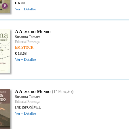
€
6.
99
Ver + Detalhe
A Alma do Mundo
Susanna Tamaro
Editorial Presença
EM STOCK
€
13.
63
Ver + Detalhe
A Alma do Mundo
(1ª Edição)
Susanna Tamaro
Editorial Presença
INDISPONÍVEL
Ver + Detalhe