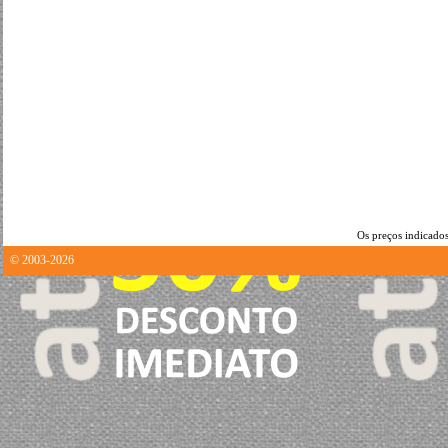
Os preços indicados
© 2003-2026
0.25976896286011