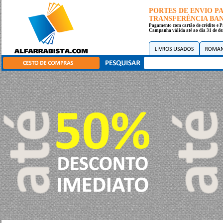
PORTES DE ENVIO 
TRANSFERÊNCIA BANC
Pagamento com cartão de crédito e P
Campanha válida até ao dia 31 de de