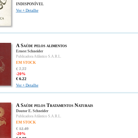
INDISPONÍVEL
Ver + Detalhe
A Saúde pelos alimentos
Ernest Schneider
Publicadora Atlântico S.A.R.L.
EM STOCK
€
7
.
77
-20%
€
6.
22
Ver + Detalhe
A Saúde pelos Tratamentos Naturais
Doutor E. Schneider
Publicadora Atlântico S.A.R.L.
EM STOCK
€
12
.
49
-20%