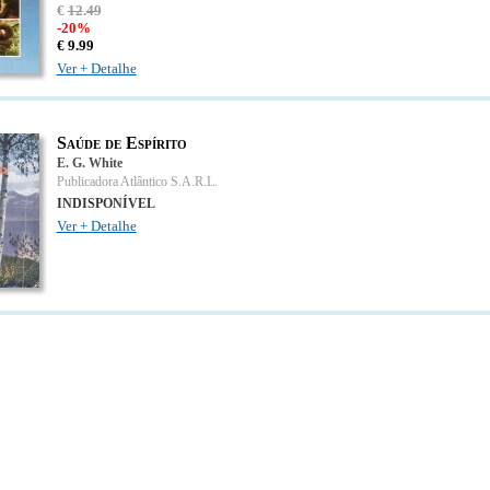
€
12
.
49
-20%
€
9.
99
Ver + Detalhe
Saúde de Espírito
E. G. White
Publicadora Atlântico S.A.R.L.
INDISPONÍVEL
Ver + Detalhe