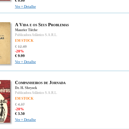
€
9.
99
Ver + Detalhe
A Vida e os Seus Problemas
Maurice Tièche
Publicadora Atlântico S.A.R.L.
EM STOCK
€
12
.
49
-20%
€
9.
99
Ver + Detalhe
Companheiros de Jornada
Dr. H. Shryock
Publicadora Atlântico S.A.R.L.
EM STOCK
€
4
.
37
-20%
€
3.
50
Ver + Detalhe