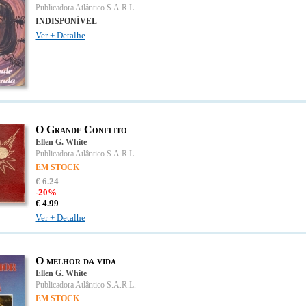
Publicadora Atlântico S.A.R.L.
INDISPONÍVEL
Ver + Detalhe
O Grande Conflito
Ellen G. White
Publicadora Atlântico S.A.R.L.
EM STOCK
€
6
.
24
-20%
€
4.
99
Ver + Detalhe
O melhor da vida
Ellen G. White
Publicadora Atlântico S.A.R.L.
EM STOCK