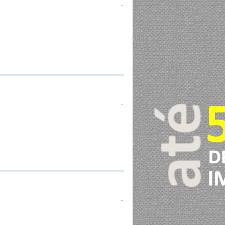
-
-
-