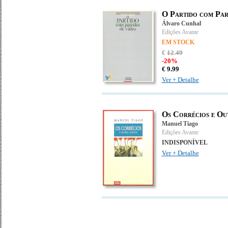
O Partido com Par
Álvaro Cunhal
Edições Avante
EM STOCK
€
12
.
49
-20%
€
9.
99
Ver + Detalhe
Os Corrécios e Ou
Manuel Tiago
Edições Avante
INDISPONÍVEL
Ver + Detalhe