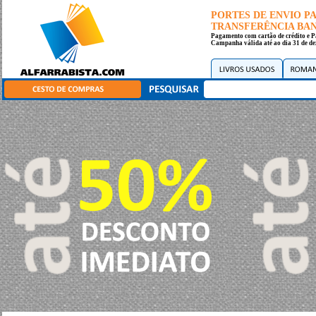
PORTES DE ENVIO 
TRANSFERÊNCIA BANC
Pagamento com cartão de crédito e P
Campanha válida até ao dia 31 de de