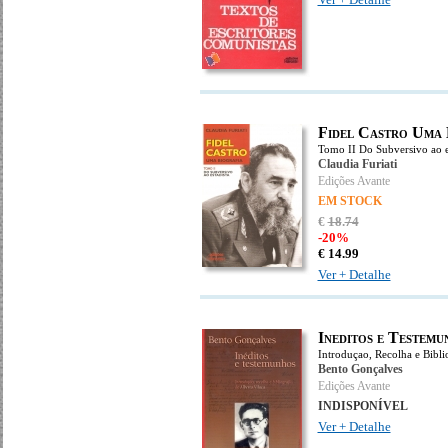
Fidel Castro Uma 
Tomo II Do Subversivo ao e
Claudia Furiati
Edições Avante
EM STOCK
€
18
.
74
-20%
€
14.
99
Ver + Detalhe
Ineditos e Testemu
Introduçao, Recolha e Biblio
Bento Gonçalves
Edições Avante
INDISPONÍVEL
Ver + Detalhe