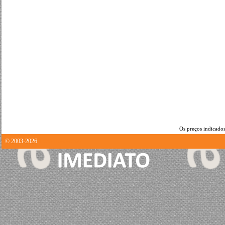
Os preços indicados
© 2003-2026
1.6304109096527