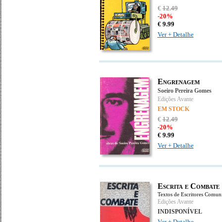
€
12
.
49
-20%
€
9.
99
Ver + Detalhe
Engrenagem
Soeiro Pereira Gomes
Edições Avante
EM STOCK
€
12
.
49
-20%
€
9.
99
Ver + Detalhe
Escrita e Combate
Textos de Escritores Comuni
Edições Avante
INDISPONÍVEL
Ver + Detalhe