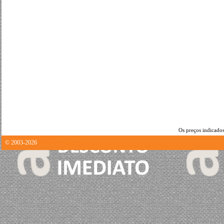
Os preços indicados
© 2003-2026
0.36723184585571