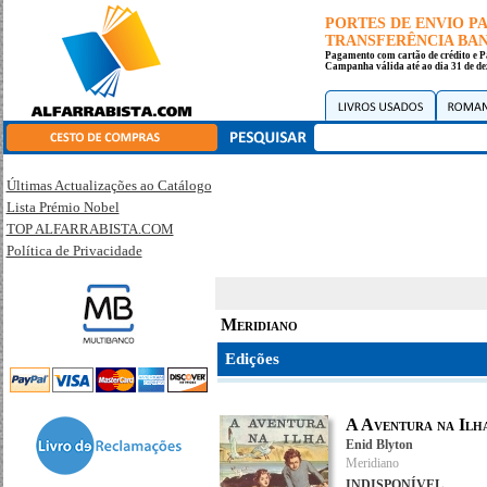
PORTES DE ENVIO 
TRANSFERÊNCIA BANC
Pagamento com cartão de crédito e P
Campanha válida até ao dia 31 de de
Últimas Actualizações ao Catálogo
Lista Prémio Nobel
TOP ALFARRABISTA.COM
Política de Privacidade
Meridiano
Edições
A Aventura na Ilh
Enid Blyton
Meridiano
INDISPONÍVEL