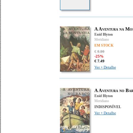
A Aventura na Mo
Enid Blyton
Meridiano
EM STOCK
€
9
.
99
-25%
€
7.
49
Ver + Detalhe
A Aventura no Ba
Enid Blyton
Meridiano
INDISPONÍVEL
Ver + Detalhe