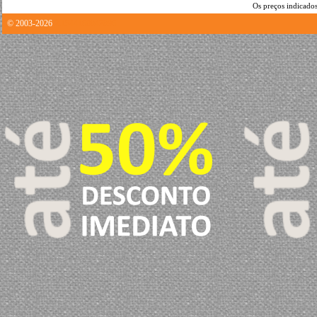
Os preços indicados
© 2003-2026
2.1544160842896