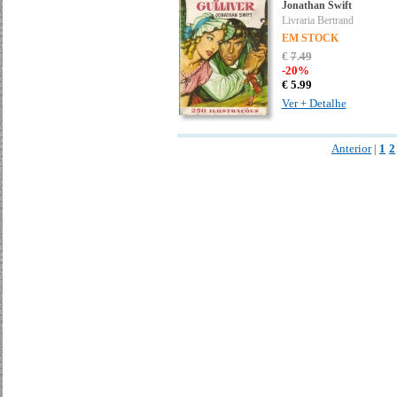
Jonathan Swift
Livraria Bertrand
EM STOCK
€
7
.
49
-20%
€
5.
99
Ver + Detalhe
Anterior
1
2
|