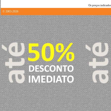
Os preços indicados
© 2003-2026
1.5107061862946