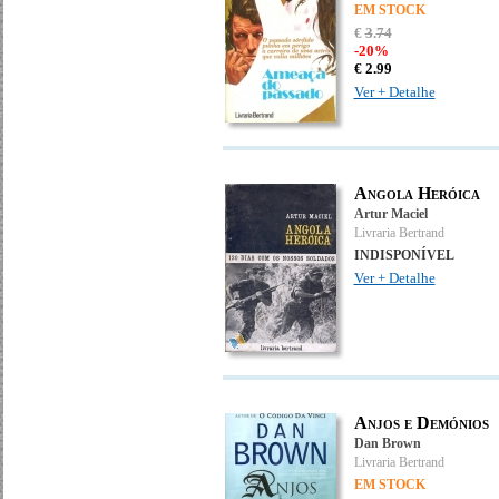
EM STOCK
€
3
.
74
-20%
€
2.
99
Ver + Detalhe
Angola Heróica
Artur Maciel
Livraria Bertrand
INDISPONÍVEL
Ver + Detalhe
Anjos e Demónios
Dan Brown
Livraria Bertrand
EM STOCK