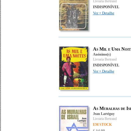
Livraria Bertrand
INDISPONÍVEL
Ver + Detalhe
As Mil e Uma Noit
Anónimo(s)
Livraria Bertrand
INDISPONÍVEL
Ver + Detalhe
As Muralhas de Is
Jean Lartéguy
Livraria Bertrand
EM STOCK
€
14
.
99