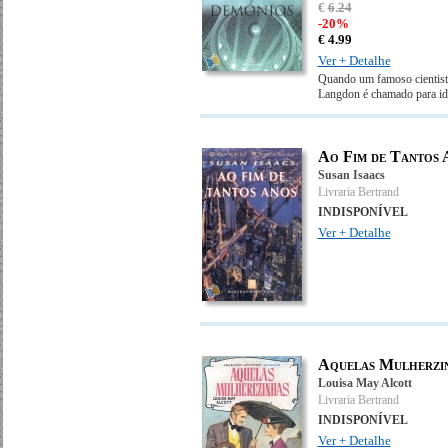
€
6
.
24
-20%
€
4.
99
Ver + Detalhe
Quando um famoso cientist
Langdon é chamado para iden
Ao Fim de Tantos 
Susan Isaacs
Livraria Bertrand
INDISPONÍVEL
Ver + Detalhe
Aquelas Mulherzi
Louisa May Alcott
Livraria Bertrand
INDISPONÍVEL
Ver + Detalhe