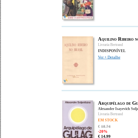
Aquilino Ribeiro n
Livraria Bertrand
INDISPONÍVEL
Ver + Detalhe
Arquipélago de Gu
Alexander Isayevich Solje
Livraria Bertrand
EM STOCK
€
18
.
74
-20%
€
14.
99