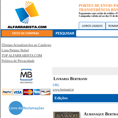
PORTES DE ENVIO 
TRANSFERÊNCIA BANC
Pagamento com cartão de crédito e P
Campanha válida até ao dia 31 de de
Últimas Actualizações ao Catálogo
Lista Prémio Nobel
TOP ALFARRABISTA.COM
Política de Privacidade
Livraria Bertrand
URL
www.bertrand.pt
Edições
Almanaque Bertra