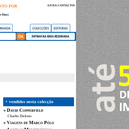
NTO POR
AJUDA
|
CONTACTOS
e Ilhas)
+ vendidos nesta colecção
»
David Copperfield
Charles Dickens
»
Viagens de Marco Pólo