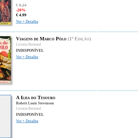
€
6
.
24
-20%
€
4.
99
Ver + Detalhe
Viagens de Marco Pólo
(1ª Edição)
Livraria Bertrand
INDISPONÍVEL
Ver + Detalhe
A Ilha do Tesouro
Robert Louis Stevenson
Livraria Bertrand
INDISPONÍVEL
Ver + Detalhe