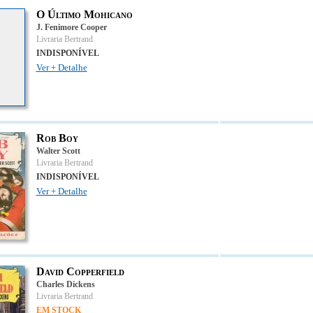
O Último Mohicano
J. Fenimore Cooper
Livraria Bertrand
INDISPONÍVEL
Ver + Detalhe
Rob Boy
Walter Scott
Livraria Bertrand
INDISPONÍVEL
Ver + Detalhe
David Copperfield
Charles Dickens
Livraria Bertrand
EM STOCK