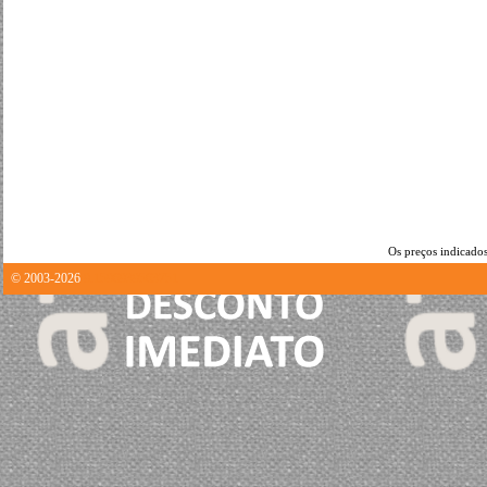
Os preços indicados
© 2003-2026
9.1596939563751