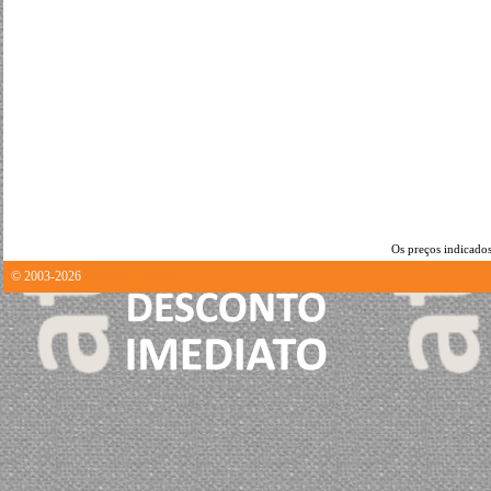
Os preços indicados
© 2003-2026
2.2468140125275