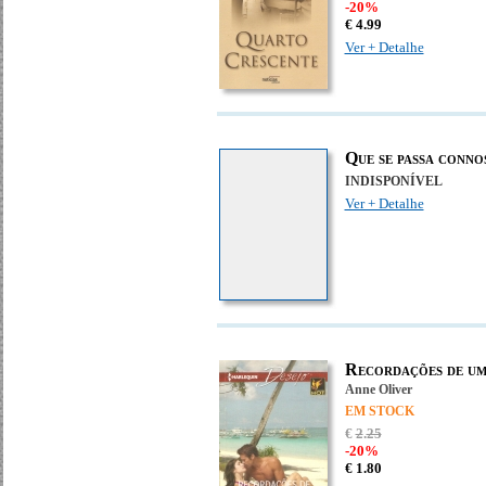
-20%
€
4.
99
Ver + Detalhe
Que se passa conno
INDISPONÍVEL
Ver + Detalhe
Recordações de um
Anne Oliver
EM STOCK
€
2
.
25
-20%
€
1.
80