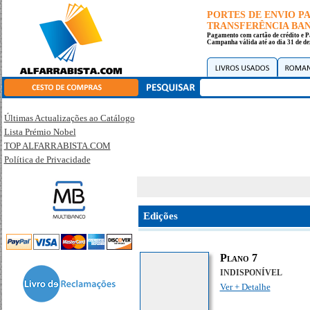
PORTES DE ENVIO 
TRANSFERÊNCIA BANC
Pagamento com cartão de crédito e P
Campanha válida até ao dia 31 de de
Últimas Actualizações ao Catálogo
Lista Prémio Nobel
TOP ALFARRABISTA.COM
Política de Privacidade
Edições
Plano 7
INDISPONÍVEL
Ver + Detalhe