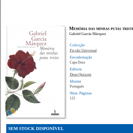
Memória das minhas putas trist
Gabriel García Márquez
Colecção
Ficção Universal
Encadernação
Capa Dura
Editora
Dom Quixote
Idioma
Português
Núm. Páginas
125
SEM STOCK DISPONÍVEL