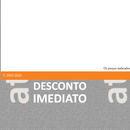
Os preços indicados
© 2003-2026
1.1700370311737