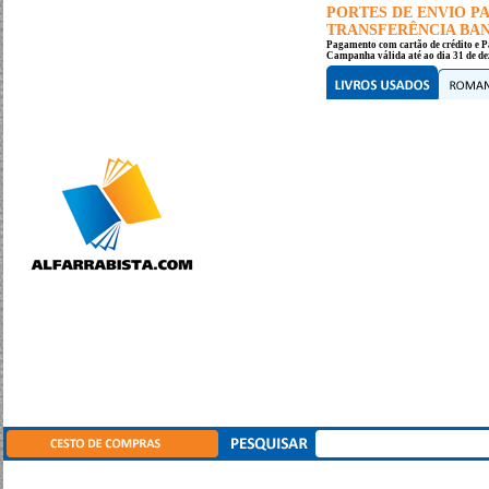
PORTES DE ENVIO 
TRANSFERÊNCIA BANC
Pagamento com cartão de crédito e P
Campanha válida até ao dia 31 de de