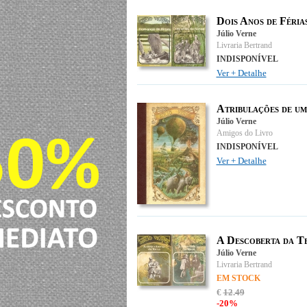
Dois Anos de Féria
Júlio Verne
Livraria Bertrand
INDISPONÍVEL
Ver + Detalhe
Atribulações de um
Júlio Verne
Amigos do Livro
INDISPONÍVEL
Ver + Detalhe
A Descoberta da T
Júlio Verne
Livraria Bertrand
EM STOCK
€
12
.
49
-20%