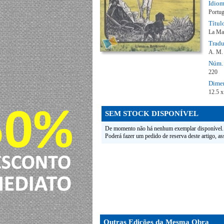
Idio
Portu
Títul
La Ma
Trad
A. M.
Núm. 
220
Dimen
12.5 x
SEM STOCK DISPONÍVEL
De momento não há nenhum exemplar disponível.
Poderá fazer um pedido de reserva deste artigo, a
Outras Edições da Mesma Obra