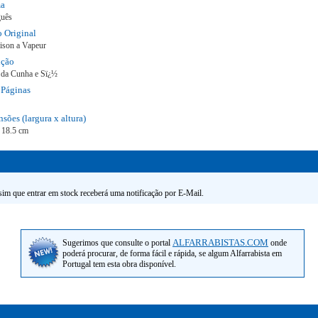
ma
guês
o Original
ison a Vapeur
ução
 da Cunha e Sï¿½
Páginas
sões (largura x altura)
 18.5 cm
ssim que entrar em stock receberá uma notificação por E-Mail.
ALFARRABISTAS.COM
Sugerimos que consulte o portal
onde
poderá procurar, de forma fácil e rápida, se algum Alfarrabista em
Portugal tem esta obra disponível.