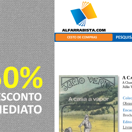
A Ca
A Cham
Júlio 
Cole
Obras
Enca
Broch
Edito
Livra