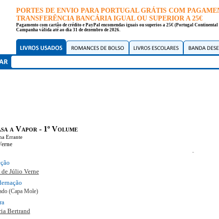
PORTES DE ENVIO PARA PORTUGAL GRÁTIS COM PAGAME
TRANSFERÊNCIA BANCÁRIA IGUAL OU SUPERIOR A 25€
Pagamento com cartão de crédito e PayPal encomendas iguais ou superios a 25€ (Portugal Continental 
Campanha válida até ao dia 31 de dezembro de 2026.
sa a Vapor - 1º Volume
a Errante
Verne
-
cção
 de Júlio Verne
dernação
ado (Capa Mole)
ra
ria Bertrand