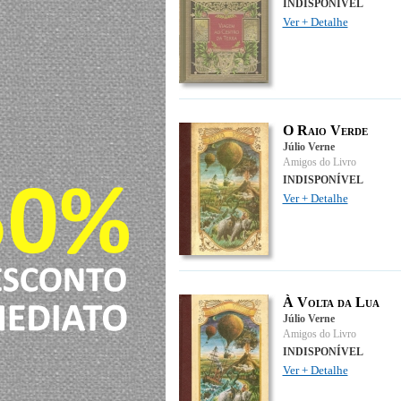
INDISPONÍVEL
Ver + Detalhe
O Raio Verde
Júlio Verne
Amigos do Livro
INDISPONÍVEL
Ver + Detalhe
À Volta da Lua
Júlio Verne
Amigos do Livro
INDISPONÍVEL
Ver + Detalhe