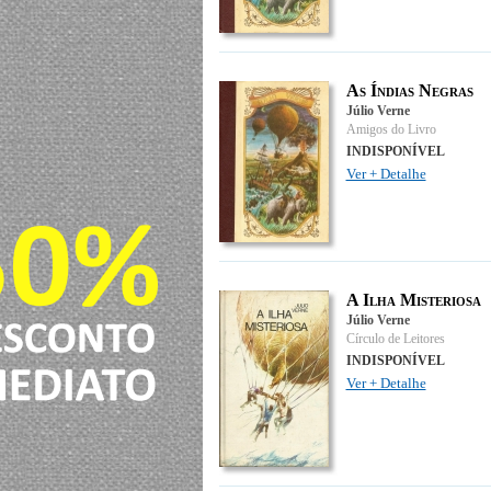
As Índias Negras
Júlio Verne
Amigos do Livro
INDISPONÍVEL
Ver + Detalhe
A Ilha Misteriosa
Júlio Verne
Círculo de Leitores
INDISPONÍVEL
Ver + Detalhe