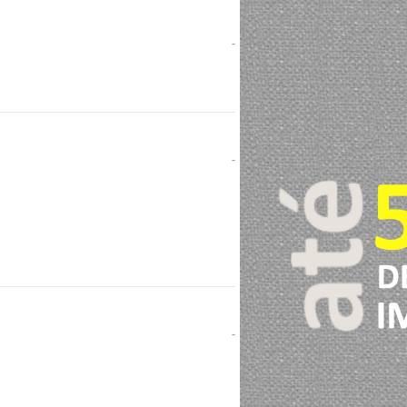
-
-
-