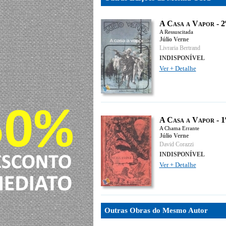
A Casa a Vapor - 
A Ressuscitada
Júlio Verne
Livraria Bertrand
INDISPONÍVEL
Ver + Detalhe
A Casa a Vapor - 
A Chama Errante
Júlio Verne
David Corazzi
INDISPONÍVEL
Ver + Detalhe
Outras Obras do Mesmo Autor