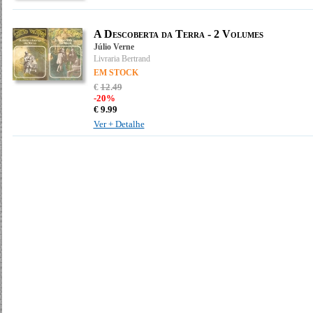
A Descoberta da Terra - 2 Volumes
Júlio Verne
Livraria Bertrand
EM STOCK
€
12
.
49
-20%
€
9.
99
Ver + Detalhe