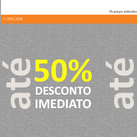
Os preços indicados
© 2003-2026
0.84330987930298