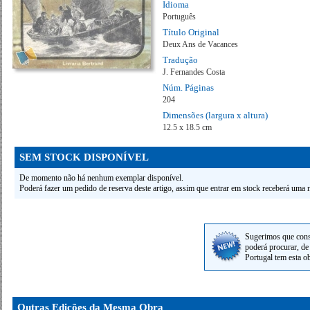
Idioma
Português
Título Original
Deux Ans de Vacances
Tradução
J. Fernandes Costa
Núm. Páginas
204
Dimensões (largura x altura)
12.5 x 18.5 cm
SEM STOCK DISPONÍVEL
De momento não há nenhum exemplar disponível.
Poderá fazer um pedido de reserva deste artigo, assim que entrar em stock receberá uma n
Sugerimos que cons
poderá procurar, de 
Portugal tem esta o
Outras Edições da Mesma Obra