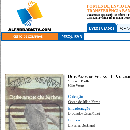
PORTES DE ENVIO 
TRANSFERÊNCIA BANC
Pagamento com cartão de crédito e P
Campanha válida até ao dia 31 de de
Dois Anos de Férias - 1º Volum
A Escuna Perdida
Júlio Verne
Colecção
Obras de Júlio Verne
Encadernação
Brochado (Capa Mole)
Editora
Livraria Bertrand