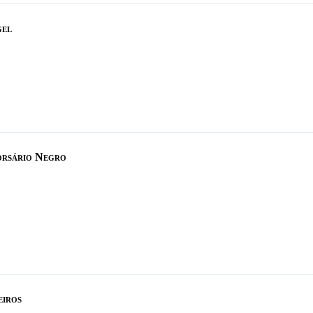
gel
orsário Negro
eiros