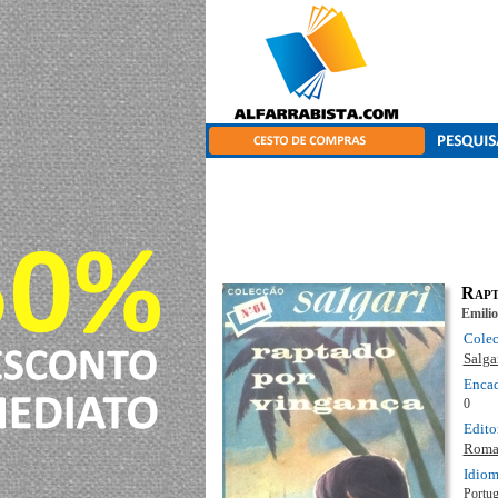
Rapt
Emilio
Cole
Salga
Enca
0
Edito
Roma
Idio
Portu