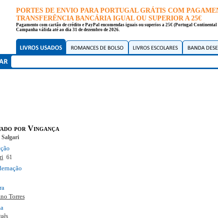
PORTES DE ENVIO PARA PORTUGAL GRÁTIS COM PAGAME
TRANSFERÊNCIA BANCÁRIA IGUAL OU SUPERIOR A 25€
Pagamento com cartão de crédito e PayPal encomendas iguais ou superios a 25€ (Portugal Continental 
Campanha válida até ao dia 31 de dezembro de 2026.
ado por Vingança
 Salgari
cção
ri
61
dernação
ra
no Torres
ma
guês