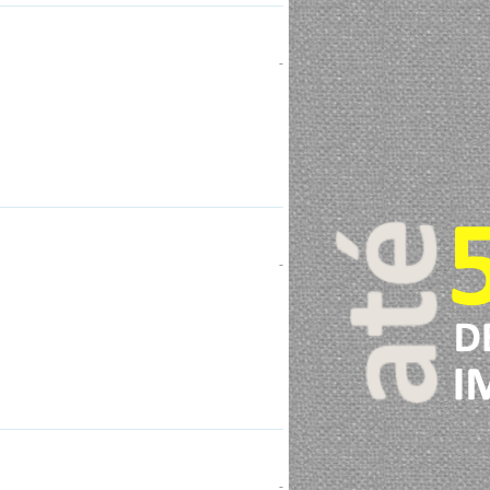
-
-
-