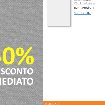
Círculo de Leitores
INDISPONÍVEL
Ver + Detalhe
© 2003-2026
1.0151069164276