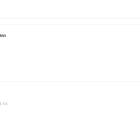
bas
l, SA