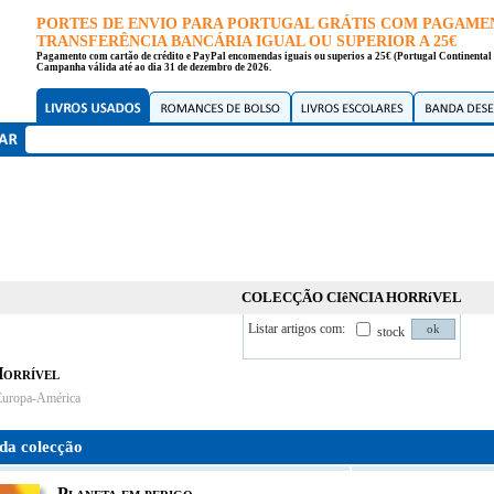
PORTES DE ENVIO PARA PORTUGAL GRÁTIS COM PAGAME
TRANSFERÊNCIA BANCÁRIA IGUAL OU SUPERIOR A 25€
Pagamento com cartão de crédito e PayPal encomendas iguais ou superios a 25€ (Portugal Continental 
Campanha válida até ao dia 31 de dezembro de 2026.
COLECÇÃO CIêNCIA HORRíVEL
Listar artigos com:
stock
Horrível
Europa-América
da colecção
Planeta em perigo