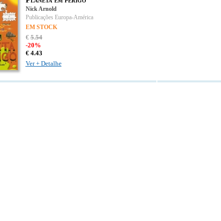
Nick Arnold
Publicações Europa-América
EM STOCK
€
5
.
54
-20%
€
4.
43
Ver + Detalhe