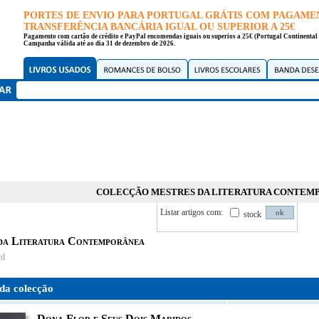
PORTES DE ENVIO PARA PORTUGAL GRÁTIS COM PAGAME
TRANSFERÊNCIA BANCÁRIA IGUAL OU SUPERIOR A 25€
Pagamento com cartão de crédito e PayPal encomendas iguais ou superios a 25€ (Portugal Continental 
Campanha válida até ao dia 31 de dezembro de 2026.
COLECÇÃO MESTRES DA LITERATURA CONTEM
Listar artigos com:
stock
da Literatura Contemporânea
rd
da colecção
Dona Flor e Seus Dois Maridos