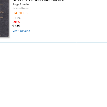
Jorge Amado
Editora Record
EM STOCK
€
6
.
24
-20%
€
4.
99
Ver + Detalhe