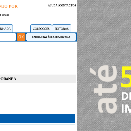
NTO POR
AJUDA
|
CONTACTOS
e Ilhas)
PORâNEA