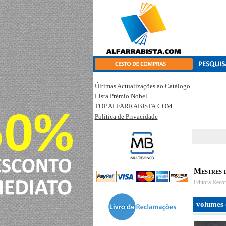
Últimas Actualizações ao Catálogo
Lista Prémio Nobel
TOP ALFARRABISTA.COM
Política de Privacidade
Mestres 
Editora Reco
volumes 