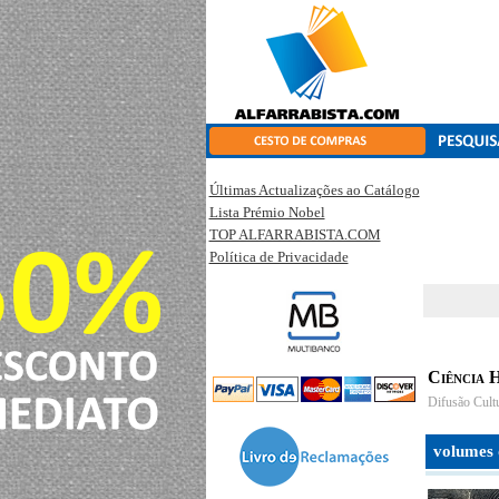
Últimas Actualizações ao Catálogo
Lista Prémio Nobel
TOP ALFARRABISTA.COM
Política de Privacidade
Ciência 
Difusão Cultu
volumes 