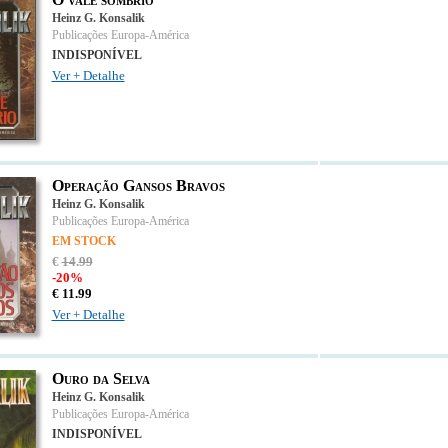
Heinz G. Konsalik
Publicações Europa-América
INDISPONÍVEL
Ver + Detalhe
Operação Gansos Bravos
Heinz G. Konsalik
Publicações Europa-América
EM STOCK
€
14
.
99
-20%
€
11.
99
Ver + Detalhe
Ouro da Selva
Heinz G. Konsalik
Publicações Europa-América
INDISPONÍVEL