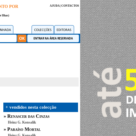
NTO POR
AJUDA
|
CONTACTOS
e Ilhas)
+ vendidos nesta colecção
»
Renascer das Cinzas
Heinz G. Konsalik
»
Paraíso Mortal
Heinz G. Konsalik