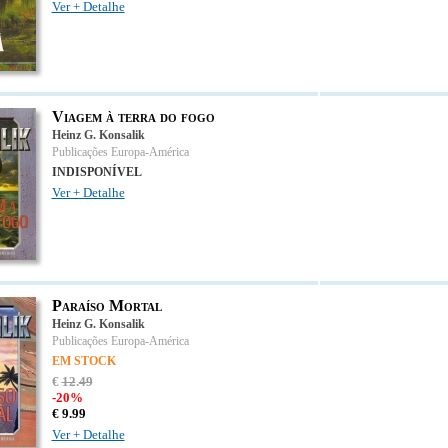
Ver + Detalhe
Viagem à terra do fogo
Heinz G. Konsalik
Publicações Europa-América
INDISPONÍVEL
Ver + Detalhe
Paraíso Mortal
Heinz G. Konsalik
Publicações Europa-América
EM STOCK
€
12
.
49
-20%
€
9.
99
Ver + Detalhe