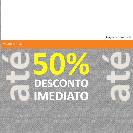
Os preços indicados
© 2003-2026
9.5964059829712