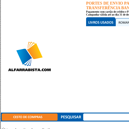
PORTES DE ENVIO 
TRANSFERÊNCIA BANC
Pagamento com cartão de crédito e P
Campanha válida até ao dia 31 de de