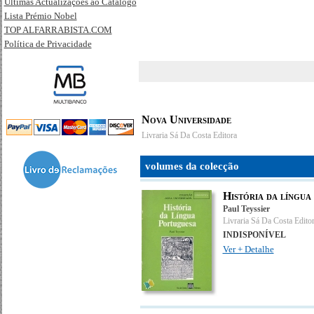
Últimas Actualizações ao Catálogo
Lista Prémio Nobel
TOP ALFARRABISTA.COM
Política de Privacidade
Nova Universidade
Livraria Sá Da Costa Editora
volumes da colecção
História da língua
Paul Teyssier
Livraria Sá Da Costa Edito
INDISPONÍVEL
Ver + Detalhe