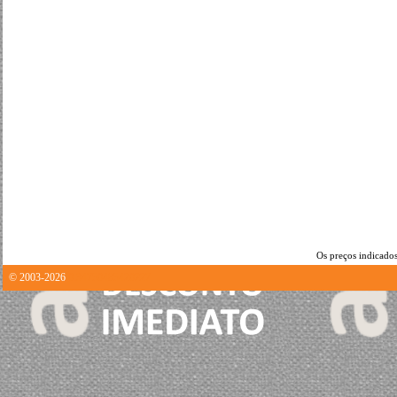
Os preços indicados
© 2003-2026
0.34750485420227