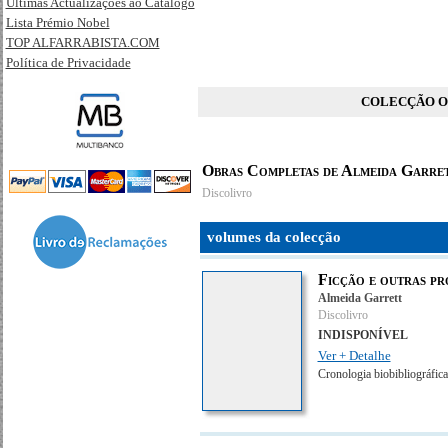
Últimas Actualizações ao Catálogo
Lista Prémio Nobel
TOP ALFARRABISTA.COM
Política de Privacidade
COLECÇÃO O
Obras Completas de Almeida Garret
Discolivro
volumes da colecção
Ficção e outras pr
Almeida Garrett
Discolivro
INDISPONÍVEL
Ver + Detalhe
Cronologia biobibliográfic