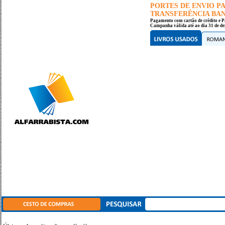
PORTES DE ENVIO 
TRANSFERÊNCIA BANC
Pagamento com cartão de crédito e P
Campanha válida até ao dia 31 de de