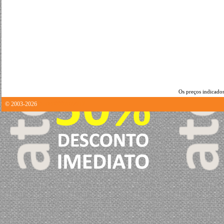
Os preços indicados
© 2003-2026
0.59890007972717