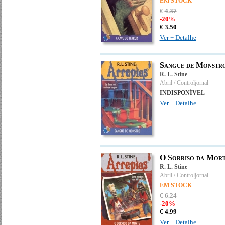
EM STOCK
€
4
.
37
-20%
€
3.
50
Ver + Detalhe
Sangue de Monstr
R. L. Stine
Abril / Controljornal
INDISPONÍVEL
Ver + Detalhe
O Sorriso da Mor
R. L. Stine
Abril / Controljornal
EM STOCK
€
6
.
24
-20%
€
4.
99
Ver + Detalhe