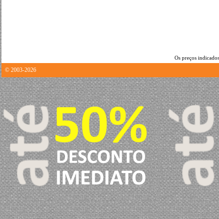
Os preços indicados
© 2003-2026
0.11991500854492