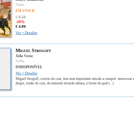
Verbo
EM STOCK
€
6
.
24
-20%
€
4.
99
Ver + Detalhe
Miguel Strogoff
Júlio Verne
Verbo
INDISPONÍVEL
Ver + Detalhe
Miguel Strogoff, correio do czar, tem uma importante missão a cumprir: atravessar a
duque, irmão do czar, da iminente invasão tártara, à frente da qual
(...)