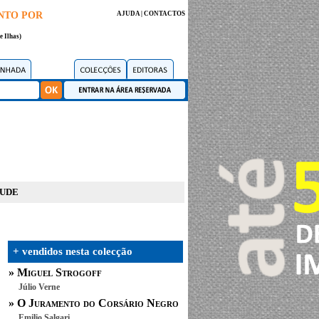
NTO POR
AJUDA
|
CONTACTOS
e Ilhas)
TUDE
+ vendidos nesta colecção
»
Miguel Strogoff
Júlio Verne
»
O Juramento do Corsário Negro
Emilio Salgari