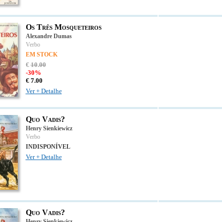
Os Três Mosqueteiros
Alexandre Dumas
Verbo
EM STOCK
€
10
.
00
-30%
€
7.
00
Ver + Detalhe
Quo Vadis?
Henry Sienkiewicz
Verbo
INDISPONÍVEL
Ver + Detalhe
Quo Vadis?
Henry Sienkiewicz