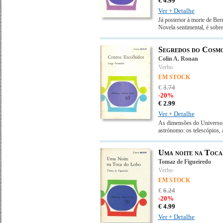
€
4.
99
Ver + Detalhe
Já posterior à morte de Be
Novela sentimental, é sobre
Segredos do Cosm
Colin A. Ronan
Verbo
EM STOCK
€
3
.
74
-20%
€
2.
99
Ver + Detalhe
As dimensões do Universo: o
astrónomo: os telescópios, 
Uma noite na Toca
Tomaz de Figueiredo
Verbo
EM STOCK
€
6
.
24
-20%
€
4.
99
Ver + Detalhe