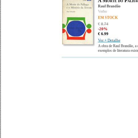
A Morte do Palhaç
Raul Brandão
Verbo
EM STOCK
€
8
.
74
-20%
€
6.
99
Ver + Detalhe
A obra de Raul Brandão, a 
exemplos de literatura exis