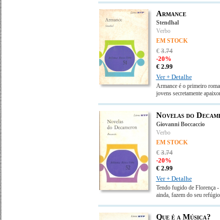
Armance
Stendhal
Verbo
EM STOCK
€
3
.
74
-20%
€
2.
99
Ver + Detalhe
Armance é o primeiro roman
jovens secretamente apaixo
Novelas do Decam
Giovanni Boccaccio
Verbo
EM STOCK
€
3
.
74
-20%
€
2.
99
Ver + Detalhe
Tendo fugido de Florença - 
ainda, fazem do seu refúgi
Que é a Música?