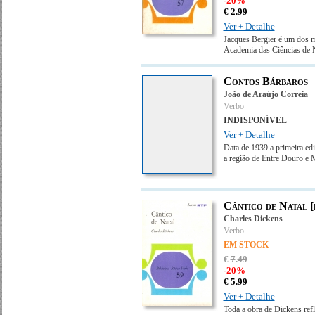
-20%
€
2.
99
Ver + Detalhe
Jacques Bergier é um dos me
Academia das Ciências de N
Contos Bárbaros
João de Araújo Correia
Verbo
INDISPONÍVEL
Ver + Detalhe
Data de 1939 a primeira ed
a região de Entre Douro e 
Cântico de Natal [
Charles Dickens
Verbo
EM STOCK
€
7
.
49
-20%
€
5.
99
Ver + Detalhe
Toda a obra de Dickens ref