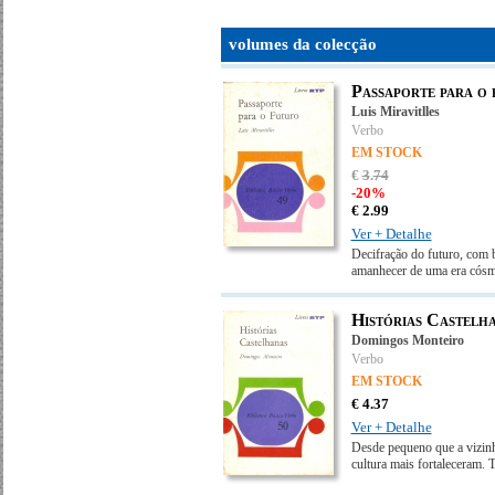
volumes da colecção
Passaporte para o 
Luis Miravitlles
Verbo
EM STOCK
€
3
.
74
-20%
€
2.
99
Ver + Detalhe
Decifração do futuro, com b
amanhecer de uma era cósm
Histórias Castelh
Domingos Monteiro
Verbo
EM STOCK
€
4.
37
Ver + Detalhe
Desde pequeno que a vizinha
cultura mais fortaleceram. T