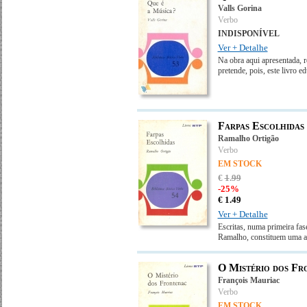
Valls Gorina
Verbo
INDISPONÍVEL
Ver + Detalhe
Na obra aqui apresentada, r
pretende, pois, este livro 
Farpas Escolhidas
Ramalho Ortigão
Verbo
EM STOCK
€
1
.
99
-25%
€
1.
49
Ver + Detalhe
Escritas, numa primeira fas
Ramalho, constituem uma ad
O Mistério dos Fr
François Mauriac
Verbo
EM STOCK