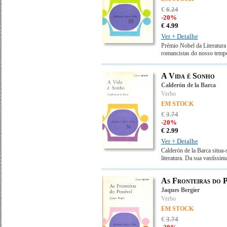
€
6
.
24
-20%
€
4.
99
Ver + Detalhe
Prémio Nobel da Literatura 
romancistas do nosso tempo
A Vida é Sonho
Calderón de la Barca
Verbo
EM STOCK
€
3
.
74
-20%
€
2.
99
Ver + Detalhe
Calderón de la Barca situa-
literatura. Da sua vastíssim
As Fronteiras do P
Jaques Bergier
Verbo
EM STOCK
€
3
.
74