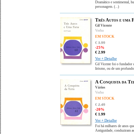
Dramático e sentimental, hu
personagem.
(...)
Três Autos e uma 
Gil Vicente
Verbo
EM STOCK
€
3
.
99
-25%
€
2.
99
Ver + Detalhe
Gil Vicente foi o fundador 
lirismo, ou de um profundo
A Conquista da Te
Vários
Verbo
EM STOCK
€
2
.
49
-20%
€
1.
99
Ver + Detalhe
Foi há milhares de anos que
Antiguidade, conduziram a