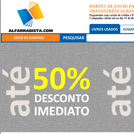
PORTES DE ENVIO 
TRANSFERÊNCIA BANC
Pagamento com cartão de crédito e P
Campanha válida até ao dia 31 de de