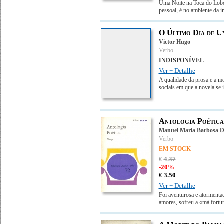
Uma Noite na Toca do Lobo
pessoal, é no ambiente da 
O Último Dia de 
Victor Hugo
Verbo
INDISPONÍVEL
Ver + Detalhe
A qualidade da prosa e a m
sociais em que a novela se 
Antologia Poética
Manuel Maria Barbosa D
Verbo
EM STOCK
€
4
.
37
-20%
€
3.
50
Ver + Detalhe
Foi aventurosa e atormenta
amores, sofreu a «má fortu