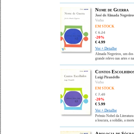
Nome de Guerra
José de Almada Negreiro
Verbo
EM STOCK
€
6
.
24
-20%
€
4.
99
Ver + Detalhe
Almada Negreiros, um dos f
grande relevo nas artes e 
Contos Escolhido
Luigi Pirandello
Verbo
EM STOCK
€
7
.
49
-20%
€
5.
99
Ver + Detalhe
Prémio Nobel da Literatura 
a loucura, a solidão, a mor
Apologia de Sócrat