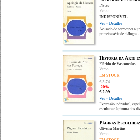
Platão
Verbo
INDISPONÍVEL
Ver + Detalhe
Acusado de corromper a juv
primeira série de diálogos 
História da Arte 
Flórido de Vasconcelos
Verbo
EM STOCK
€
3
.
74
-20%
€
2.
99
Ver + Detalhe
Expressão individual, espel
escultura e à pintura dos d
Páginas Escolhida
Oliveira Martins
Verbo