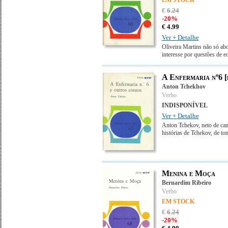
EM STOCK
€
6
.
24
-20%
€
4.
99
Ver + Detalhe
Oliveira Martins não só ab
interesse por questões de e
A Enfermaria nº6 [
Anton Tchekhov
Verbo
INDISPONÍVEL
Ver + Detalhe
Anton Tchekov, neto de camp
histórias de Tchekov, de to
Menina e Moça
Bernardim Ribeiro
Verbo
EM STOCK
€
6
.
24
-20%