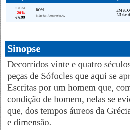
€
8
.
74
BOM
EM ST
-20%
2/5 dias ú
interior
: bom estado;
€
6.
99
Sinopse
Decorridos vinte e quatro séculos
peças de Sófocles que aqui se ap
Escritas por um homem que, com
condição de homem, nelas se evi
que, dos tempos áureos da Gréci
e dimensão.