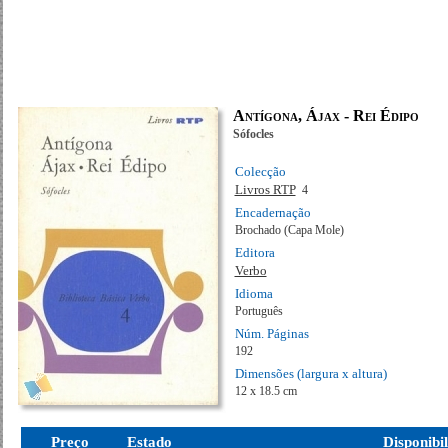
Antígona, Ájax - Rei Édipo
Sófocles
Colecção
Livros RTP
4
Encadernação
Brochado (Capa Mole)
Editora
Verbo
Idioma
Português
Núm. Páginas
192
Dimensões (largura x altura)
12 x 18.5 cm
Preço
Estado
Disponibi