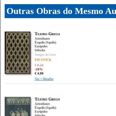
Outras Obras do Mesmo Au
Teatro Grego
Aristófanes
Ésquilo (Squilo)
Eurípides
Sófocles
Amigos do Livro
EM STOCK
€
6
.
24
-20%
€
4.
99
Ver + Detalhe
Teatro Grego
Aristófanes
Ésquilo (Squilo)
Eurípides
Sófocles