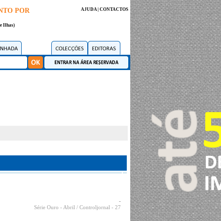
NTO POR
AJUDA
|
CONTACTOS
e Ilhas)
-
Série Ouro - Abril / Controljornal
- 27