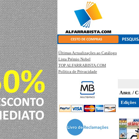
Últimas Actualizações ao Catálogo
Lista Prémio Nobel
TOP ALFARRABISTA.COM
Política de Privacidade
Abril / 
Edições